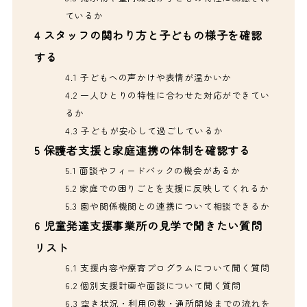
ているか
4
スタッフの関わり方と子どもの様子を確認
する
4.1
子どもへの声かけや表情が温かいか
4.2
一人ひとりの特性に合わせた対応ができてい
るか
4.3
子どもが安心して過ごしているか
5
保護者支援と家庭連携の体制を確認する
5.1
面談やフィードバックの機会があるか
5.2
家庭での困りごとを支援に反映してくれるか
5.3
園や関係機関との連携について相談できるか
6
児童発達支援事業所の見学で聞きたい質問
リスト
6.1
支援内容や療育プログラムについて聞く質問
6.2
個別支援計画や面談について聞く質問
6.3
空き状況・利用回数・通所開始までの流れを