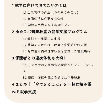
1
就学に向けて育てたい力とは
1.1
生活習慣の自立（身の回りのこと）
1.2
集団生活に必要な社会性
1.3
学習の土台になる基礎的な力
2
ゆめラボ鶴舞教室の就学支援プログラム
2.1
個別＋小集団での支援
2.2
就学に向けた机上課題と感覚統合の支援
2.3
名古屋市内の進学状況を意識した情報共有
3
保護者との連携体制も大切に
3.1
アプリでの支援報告と家庭へのフィードバッ
ク
3.2
相談・面談の機会を通じた不安解消
4
まとめ｜「今できること」を一緒に積み重
ねる就学支援