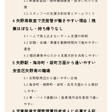
3.2
保護者面談・関係機関連携・就学に向けた支
援
3.3
スタッフへの支援方針共有とチームづくり
4
矢野南教室で児発管が働きやすい理由｜残
業ほぼなし・持ち帰りなし
4.1
一人で抱え込まないチーム支援の体制
4.2
記録・会議・準備を勤務時間内で進めやすい
運営
4.3
個別療育中心だから支援方針を共有しやすい
5
矢野駅・海田町・坂町方面から通いやすい
安芸区矢野南の職場
5.1
矢野駅周辺から通いやすい立地
5.2
海田町・熊野町・坂町・呉市方面からも検討
しやすい
5.3
車・バイク通勤OK｜駐車場代会社負担で通い
やすい
6
児童発達支援管理責任者求人に応募する前