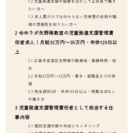
1.2
児童発達支援の経験を活かして正社員で働き
たい方へ
1.3
求人票だけでは分からない児発管の役割や職
場の雰囲気を知りたい方へ
2
ゆめラボ矢野南教室の児童発達支援管理責
任者求人｜月給32万円〜35万円・年休120日以
上
2.1
広島市安芸区矢野南の勤務地・勤務時間・給
与
2.2
月給32万円〜35万円・賞与・退職金などの待
遇
2.3
完全週休2日・年休120日以上・残業ほぼなし
の働き方
3
児童発達支援管理責任者として担当する仕
事内容
3.1
個別支援計画の作成とモニタリング