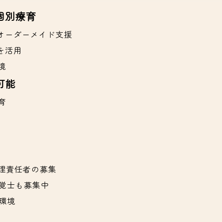
個別療育
オーダーメイド支援
を活用
境
可能
育
理責任者の募集
覚士も募集中
環境