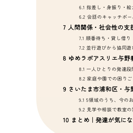
6.1
指差し・身振り・絵
6.2
会話のキャッチボー
7
人間関係・社会性の支
7.1
順番待ち・貸し借り
7.2
並行遊びから協同遊
8
ゆめラボアスリエ与野
8.1
一人ひとりの発達段
8.2
家庭や園での困りご
9
さいたま市浦和区・与
9.1
5領域のうち、今の
9.2
見学や相談で教室の
10
まとめ｜発達が気にな