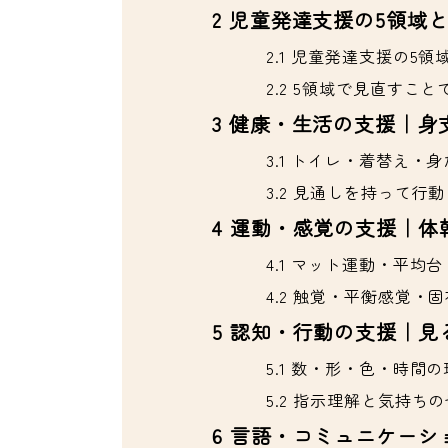
2
児童発達支援の5領域
2.1
児童発達支援の5領
2.2
5領域で見直すこと
3
健康・生活の支援｜身
3.1
トイレ・着替え・身
3.2
見通しを持って行動
4
運動・感覚の支援｜体
4.1
マット運動・平均台
4.2
触覚・平衡感覚・固
5
認知・行動の支援｜見
5.1
数・形・色・時間の
5.2
指示理解と気持ちの
6
言語・コミュニケーシ