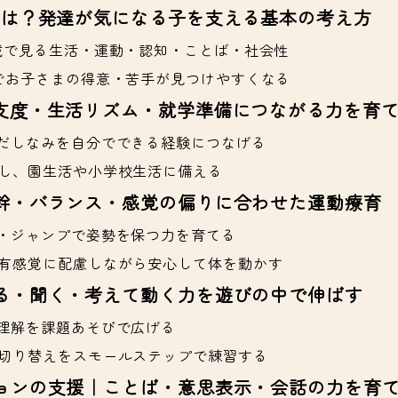
とは？発達が気になる子を支える基本の考え方
域で見る生活・運動・認知・ことば・社会性
でお子さまの得意・苦手が見つけやすくなる
支度・生活リズム・就学準備につながる力を育
だしなみを自分でできる経験につなげる
し、園生活や小学校生活に備える
幹・バランス・感覚の偏りに合わせた運動療育
・ジャンプで姿勢を保つ力を育てる
有感覚に配慮しながら安心して体を動かす
る・聞く・考えて動く力を遊びの中で伸ばす
理解を課題あそびで広げる
切り替えをスモールステップで練習する
ョンの支援｜ことば・意思表示・会話の力を育