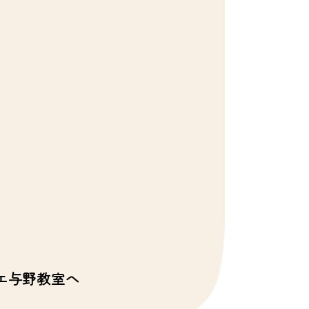
と
エ与野教室へ