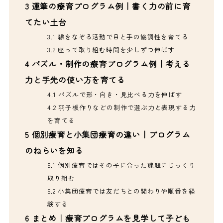
3
運筆の療育プログラム例｜書く力の前に育
てたい土台
3.1
線をなぞる活動で目と手の協調性を育てる
3.2
座って取り組む時間を少しずつ伸ばす
4
パズル・制作の療育プログラム例｜考える
力と手先の使い方を育てる
4.1
パズルで形・向き・見比べる力を伸ばす
4.2
羽子板作りなどの制作で選ぶ力と表現する力
を育てる
5
個別療育と小集団療育の違い｜プログラム
のねらいを知る
5.1
個別療育ではその子に合った課題にじっくり
取り組む
5.2
小集団療育では友だちとの関わりや順番を経
験する
6
まとめ｜療育プログラムを見学して子ども